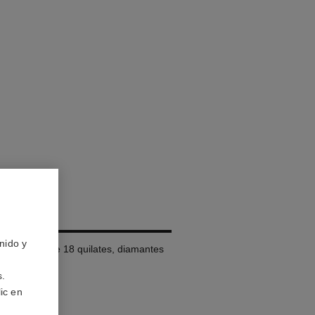
ULTRA
nido y
ro blanco de 18 quilates, diamantes
a
s.
ic en