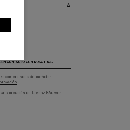
 EN CONTACTO CON NOSOTROS
os recomendados de carácter
formación
n una creación de Lorenz Bäumer