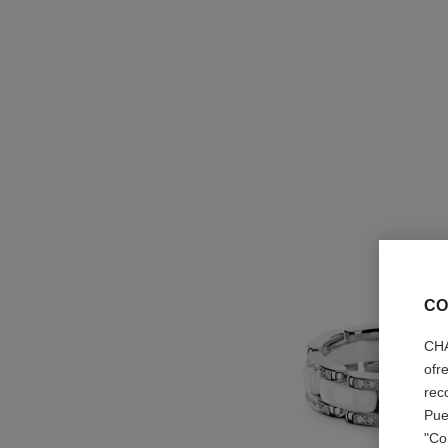
CO
CHA
ofr
rec
Pue
"Co