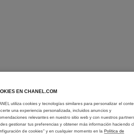
ANILLO 
OKIES EN CHANEL.COM
NEL utiliza cookies y tecnologías similares para personalizar el conte
Modelo mediano, o
ecerte una experiencia personalizada, incluidos anuncios y
y cerámica blanc
omendaciones relevantes en nuestro sitio web y con nuestros partner
Más información
des gestionar tus preferencias y obtener más información haciendo cl
Ref. J2643
nfiguración de cookies" y en cualquier momento en la
Política de