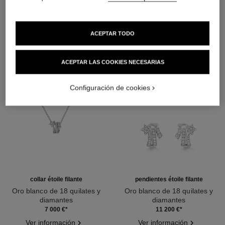
DESCUBRA TAMBIÉN
ACEPTAR TODO
ACEPTAR LAS COOKIES NECESARIAS
Configuración de cookies
collar étoile filante
pendientes étoile filante
Oro blanco de 18 quilates y
Oro blanco de 18 quilates y
diamantes
diamantes
Ref. J10813
Ref. J10814
7 000 €
*
11 200 €
*
Ver información
Ver información