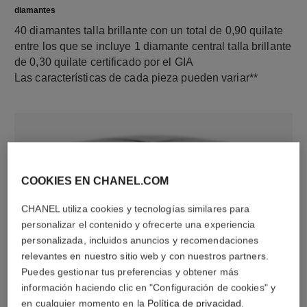
diamantes
40 diamantes talla brillante con un total de 0,90 quilate
entre los que se incluye 1 diamante central talla brillante
de 0,30 quilate certificado por el GIA
Las características de cada pieza pueden variar**
COOKIES EN CHANEL.COM
CHANEL utiliza cookies y tecnologías similares para
personalizar el contenido y ofrecerte una experiencia
personalizada, incluidos anuncios y recomendaciones
material
relevantes en nuestro sitio web y con nuestros partners.
Oro blanco de 18 quilates
Puedes gestionar tus preferencias y obtener más
información haciendo clic en "Configuración de cookies" y
en cualquier momento en la
Política de privacidad
.