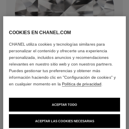
COOKIES EN CHANEL.COM
diamantes
CHANEL utiliza cookies y tecnologías similares para
36 diamantes talla brillante con un total de 0,52 quilate
personalizar el contenido y ofrecerte una experiencia
Las características de cada pieza pueden variar**
personalizada, incluidos anuncios y recomendaciones
relevantes en nuestro sitio web y con nuestros partners.
Puedes gestionar tus preferencias y obtener más
información haciendo clic en "Configuración de cookies" y
en cualquier momento en la
Política de privacidad
.
ACEPTAR TODO
ACEPTAR LAS COOKIES NECESARIAS
material