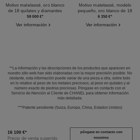
Motivo matelassé, oro blanco
Motivo matelassé, modelo
de 18 quilates y diamantes
pequeño, oro blanco de 18
Ref. J13644
Ref. J13213
quilates y diamantes
59 000 €
*
6 350 €
*
Ver información
Ver información
**La información y las descripciones de los productos que aparecen en
nuestro sitio web han sido elaboradas con la mayor precisión posible. No
obstante, esta información puede variar de una pieza a otra, sobre todo
en lo relativo al peso de los metales preciosos, al peso en quilates y al
número exacto de piedras preciosas. Póngase en contacto con el
Servicio de Atención al Cliente de CHANEL para obtener información
más detallada.
***Patente pendiente (Suiza, Europa, China, Estados Unidos)
16 100 €
*
póngase en contacto con
Precio de venta sugerido
nosotros