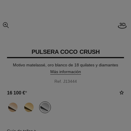
Abrir
imagen agrandada
PULSERA COCO CRUSH
Motivo matelassé, oro blanco de 18 quilates y diamantes
Más información
Ref. J13444
16 100 €
*
variante
(3)