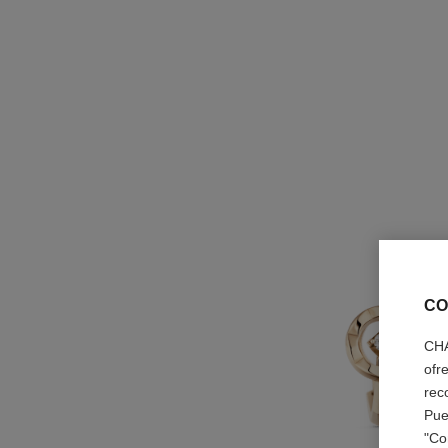
CO
CHA
ofr
rec
Pue
"Co