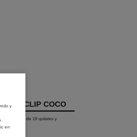
TE DE CLIP COCO
nido y
, ORO BEIGE de 18 quilates y
s.
ic en