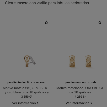
Cierre trasero con varilla para lóbulos perforados
pendiente de clip coco crush
pendientes coco crush
Motivo matelassé, ORO BEIGE
Motivo matelassé, ORO BEIGE
y oro blanco de 18 quilates y
de 18 quilates
Ref. J12915
diamantes
Ref. J11754
3 650 €
*
4 250 €
*
Ver información
Ver información