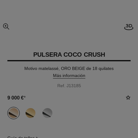
Abrir
imagen agrandada
PULSERA COCO CRUSH
Motivo matelassé, ORO BEIGE de 18 quilates
Más información
Ref. J13185
9 000 €
*
variante
(3)