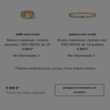
anillo coco crush
pulsera coco crush
Motivo matelassé, modelo
Motivo matelassé, modelo mini,
pequeño, ORO BEIGE de 18
ORO BEIGE de 18 quilates
Ref. J10817
quilates
Ref. J12324
3 150 €
*
5 350 €
*
Ver información
Ver información
**Patente pendiente (Suiza, Europa, China, Estados Unidos)
9 000 €
*
póngase en contacto con
Precio de venta sugerido
nosotros