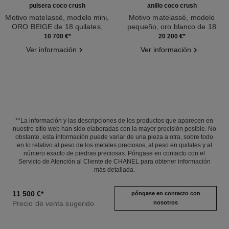
pulsera coco crush
anillo coco crush
Motivo matelassé, modelo mini,
Motivo matelassé, modelo
ORO BEIGE de 18 quilates,
pequeño, oro blanco de 18
Ref. J12326
diamantes
Ref. J12093
quilates y diamantes
10 700 €
*
20 200 €
*
Ver información
Ver información
**La información y las descripciones de los productos que aparecen en
nuestro sitio web han sido elaboradas con la mayor precisión posible. No
obstante, esta información puede variar de una pieza a otra, sobre todo
en lo relativo al peso de los metales preciosos, al peso en quilates y al
número exacto de piedras preciosas. Póngase en contacto con el
Servicio de Atención al Cliente de CHANEL para obtener información
más detallada.
11 500 €
*
póngase en contacto con
Precio de venta sugerido
nosotros