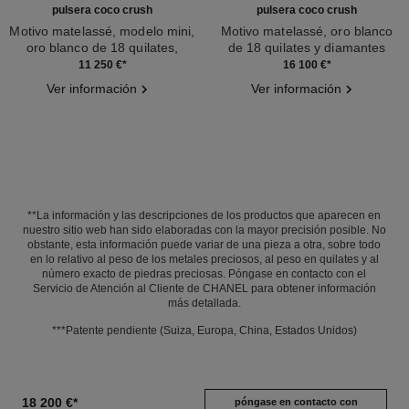
pulsera coco crush
pulsera coco crush
Motivo matelassé, modelo mini,
Motivo matelassé, oro blanco
oro blanco de 18 quilates,
de 18 quilates y diamantes
Ref. J12328
diamantes
Ref. J13444
11 250 €
*
16 100 €
*
Ver información
Ver información
**La información y las descripciones de los productos que aparecen en
nuestro sitio web han sido elaboradas con la mayor precisión posible. No
obstante, esta información puede variar de una pieza a otra, sobre todo
en lo relativo al peso de los metales preciosos, al peso en quilates y al
número exacto de piedras preciosas. Póngase en contacto con el
Servicio de Atención al Cliente de CHANEL para obtener información
más detallada.
***Patente pendiente (Suiza, Europa, China, Estados Unidos)
18 200 €
*
póngase en contacto con