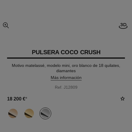
Abrir
imagen agrandada
PULSERA COCO CRUSH
Motivo matelassé, modelo mini, oro blanco de 18 quilates,
diamantes
Más información
Ref. J12809
18 200 €
*
variante
(3)