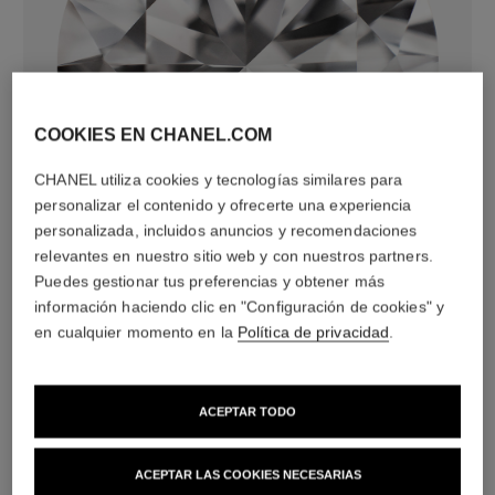
COOKIES EN CHANEL.COM
CHANEL utiliza cookies y tecnologías similares para
diamantes
personalizar el contenido y ofrecerte una experiencia
36 diamantes talla brillante con un total de 1,19 quilates
personalizada, incluidos anuncios y recomendaciones
Las características de cada pieza pueden variar**
relevantes en nuestro sitio web y con nuestros partners.
Puedes gestionar tus preferencias y obtener más
información haciendo clic en "Configuración de cookies" y
en cualquier momento en la
Política de privacidad
.
ACEPTAR TODO
ACEPTAR LAS COOKIES NECESARIAS