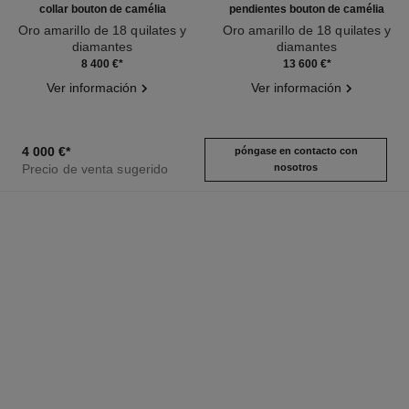
collar bouton de camélia
pendientes bouton de camélia
Oro amarillo de 18 quilates y
Oro amarillo de 18 quilates y
diamantes
diamantes
Ref. J12037
Ref. J12038
8 400 €
*
13 600 €
*
Ver información
Ver información
4 000 €
*
póngase en contacto con
Precio de venta sugerido
nosotros