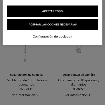
ACEPTAR TODO
ACEPTAR LAS COOKIES NECESARIAS
Configuración de cookies
collar bouton de camélia
collar bouton de camélia
Oro blanco de 18 quilates y
Oro blanco de 18 quilates y
diamantes
diamantes
Ref. J12058
Ref. J12071
49 700 €
*
9 000 €
*
Ver información
Ver información