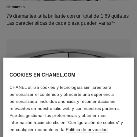
diamantes
79 diamantes talla brillante con un total de 1,69 quilates
Las características de cada pieza pueden variar**
COOKIES EN CHANEL.COM
CHANEL utiliza cookies y tecnologías similares para
personalizar el contenido y ofrecerte una experiencia
material
personalizada, incluidos anuncios y recomendaciones
Oro blanco de 18 quilates
relevantes en nuestro sitio web y con nuestros partners.
Puedes gestionar tus preferencias y obtener más
información haciendo clic en "Configuración de cookies" y
en cualquier momento en la
Política de privacidad
.
DESCUBRA TAMBIÉN