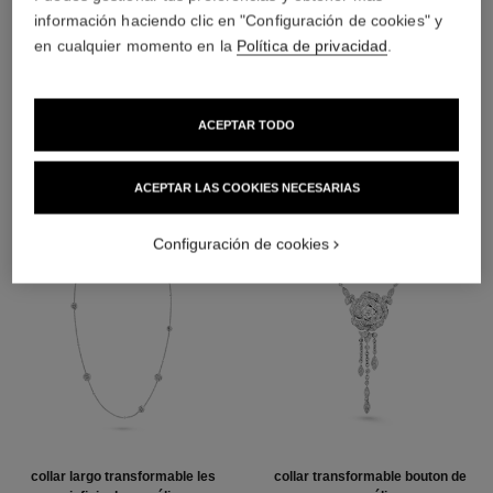
Oro blanco de 18 quilates
información haciendo clic en "Configuración de cookies" y
en cualquier momento en la
Política de privacidad
.
DESCUBRA TAMBIÉN
ACEPTAR TODO
ACEPTAR LAS COOKIES NECESARIAS
Configuración de cookies
collar largo transformable les
collar transformable bouton de