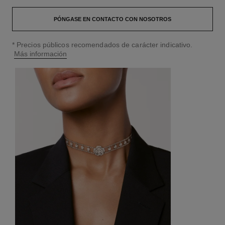
PÓNGASE EN CONTACTO CON NOSOTROS
↩
* Precios públicos recomendados de carácter indicativo.
Más información