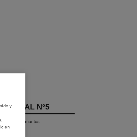
ETERNAL N°5
nido y
s.
quilates y diamantes
ic en