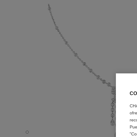
CO
CHA
ofr
rec
Pue
Collar Eternal N°5 - Vista por defecto - ver la versión ta
"Co