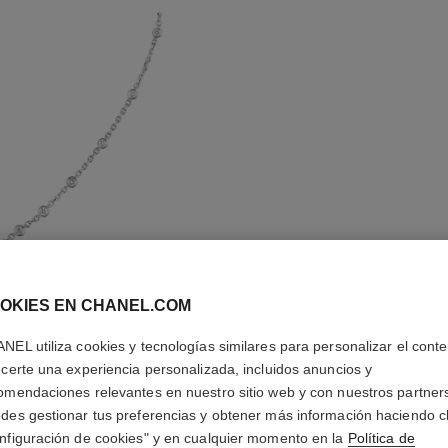
OKIES EN CHANEL.COM
COLLAR 
NEL utiliza cookies y tecnologías similares para personalizar el conte
ecerte una experiencia personalizada, incluidos anuncios y
omendaciones relevantes en nuestro sitio web y con nuestros partner
Oro blanco de 18 
des gestionar tus preferencias y obtener más información haciendo cl
Más información
maño estándar
nfiguración de cookies" y en cualquier momento en la
Política de