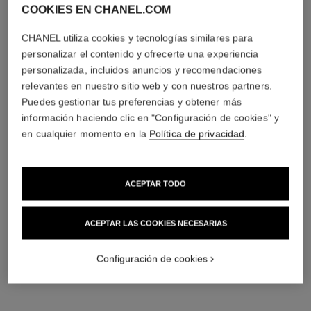
COOKIES EN CHANEL.COM
material
Oro blanco de 18 quilates
CHANEL utiliza cookies y tecnologías similares para
personalizar el contenido y ofrecerte una experiencia
personalizada, incluidos anuncios y recomendaciones
relevantes en nuestro sitio web y con nuestros partners.
Puedes gestionar tus preferencias y obtener más
información haciendo clic en "Configuración de cookies" y
en cualquier momento en la
Política de privacidad
.
ACEPTAR TODO
material
Oro amarillo de 18 quilates
ACEPTAR LAS COOKIES NECESARIAS
Configuración de cookies
DESCUBRA TAMBIÉN