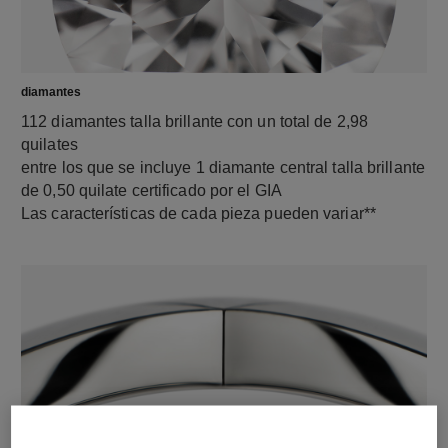
diamantes
112 diamantes talla brillante con un total de 2,98
quilates
entre los que se incluye 1 diamante central talla brillante
de 0,50 quilate certificado por el GIA
Las características de cada pieza pueden variar**