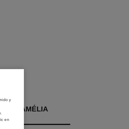
nido y
TES CAMÉLIA
s.
X
ic en