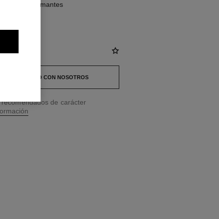
quilates y diamantes
 EN CONTACTO CON NOSOTROS
os recomendados de carácter
formación