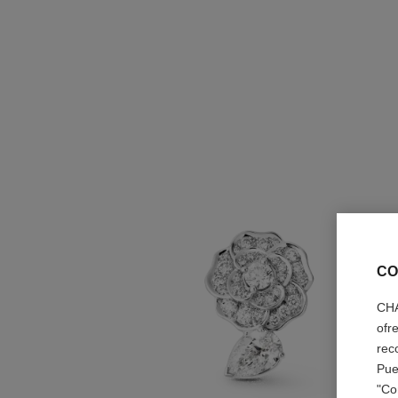
CO
CHA
ofr
rec
Pue
"Co