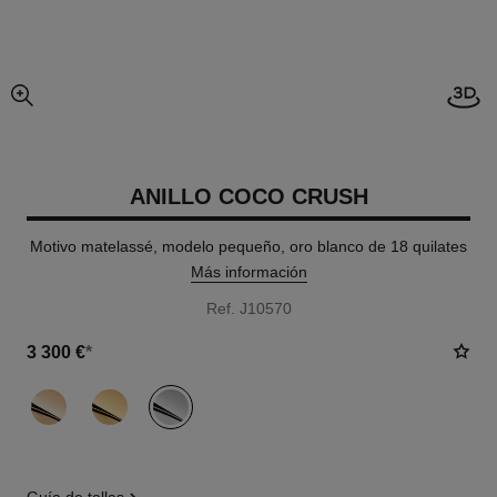
Abrir
imagen agrandada
ANILLO COCO CRUSH
Motivo matelassé, modelo pequeño, oro blanco de 18 quilates
Más información
Ref. J10570
3 300 €
*
variante
(3)