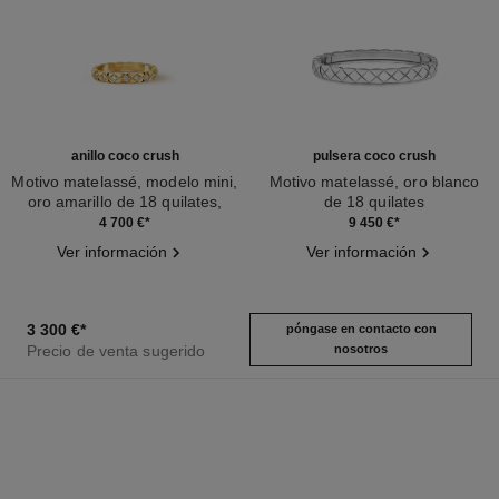
anillo coco crush
pulsera coco crush
Motivo matelassé, modelo mini,
Motivo matelassé, oro blanco
oro amarillo de 18 quilates,
de 18 quilates
Ref. J11872
diamantes
Ref. J13211
4 700 €
*
9 450 €
*
Ver información
Ver información
3 300 €
*
póngase en contacto con
Precio de venta sugerido
nosotros