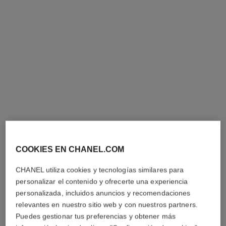
anillo coco crush
Motivo matelassé, modelo
mini, oro blanco de 18
Ref. J11871
quilates, diamantes
5 050 €
*
Ver información
COOKIES EN CHANEL.COM
CHANEL utiliza cookies y tecnologías similares para
personalizar el contenido y ofrecerte una experiencia
personalizada, incluidos anuncios y recomendaciones
relevantes en nuestro sitio web y con nuestros partners.
Puedes gestionar tus preferencias y obtener más