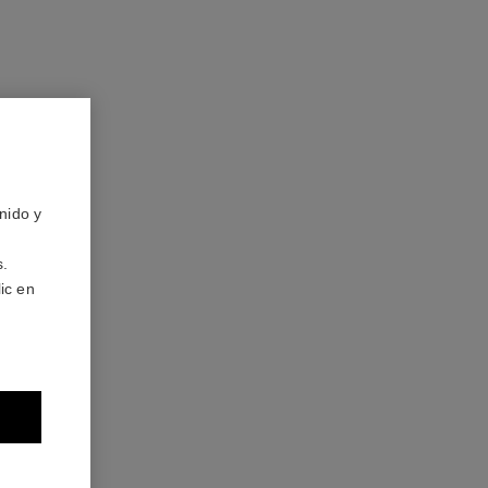
nido y
s.
ic en