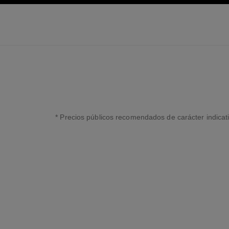
 principal
activar contraste alto
* Precios públicos recomendados de carácter indicat
↩