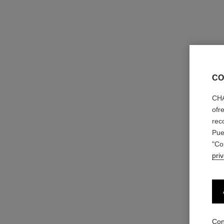
CO
CHA
ofr
rec
Pue
"Co
pri
Con