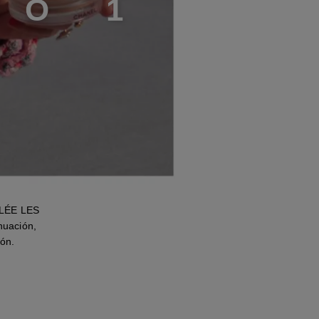
S
O
1
LLÉE LES
nuación,
tón.