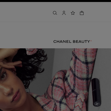
cesta
buscar
cuenta
lista de deseos