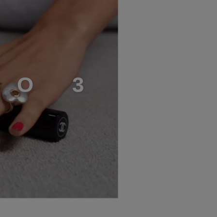
S
O
3