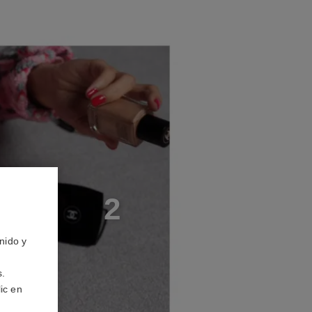
S
O
2
nido y
s.
ic en