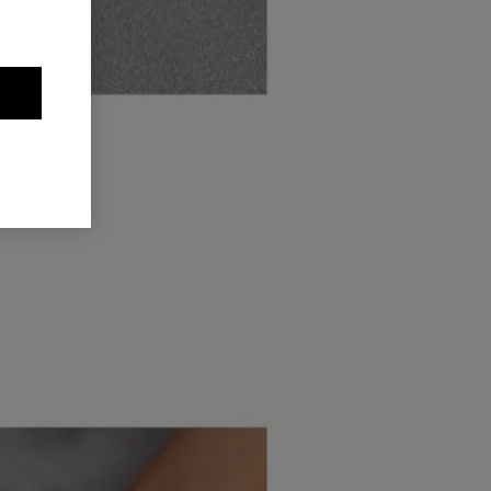
Aplíquelo
rear un