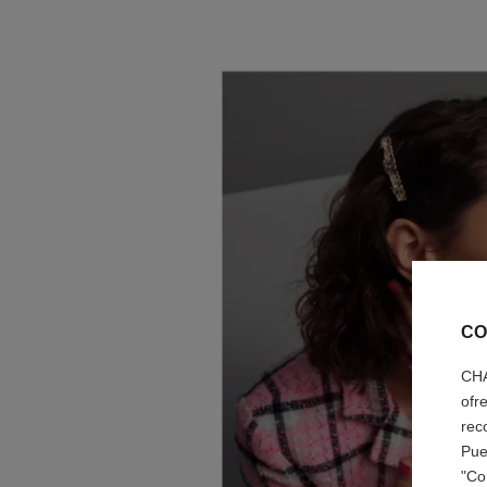
CO
CHA
ofr
rec
Pue
"Co