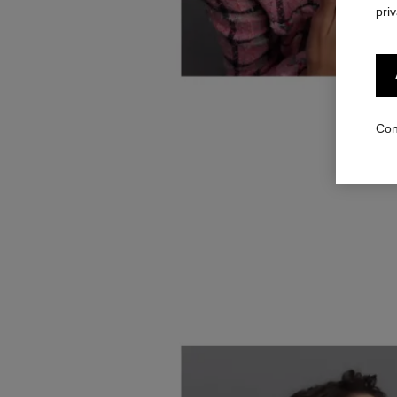
pri
Aplique 
Con
suavem