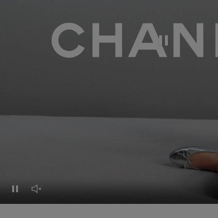
Pausar el vídeo
Pausar el vídeo
Activar el sonido del vídeo