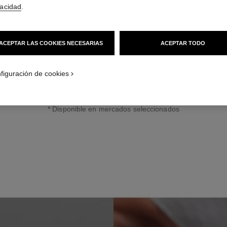
vacidad
.
ACEPTAR LAS COOKIES NECESARIAS
ACEPTAR TODO
LES BEIGES FLUIDE ENLUMINEUR para realzar el efecto bronceado. 
figuración de cookies
ente con los dedos en cualquier parte del rostro o del cuerpo para c
resplandor iluminado.
* Disponible en mercados seleccionados
PASO 3