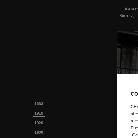
Alenta
Biarritz,
CO
1883
CHA
1910
ofr
rec
1920
Pue
1930
"Co