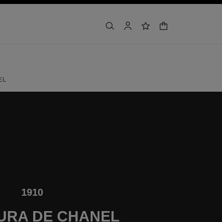
cesta
buscar
cuenta
lista de deseos
Volver a la cron
EL
1910
URA DE CHANEL