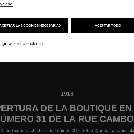
vacidad
.
ACEPTAR LAS COOKIES NECESARIAS
ACEPTAR TODO
La Maison de Couture en Biarritz, 1931
Ver los créditos
figuración de cookies
1918
ERTURA DE LA BOUTIQUE EN
ÚMERO 31 DE LA RUE CAMB
 Chanel compra el edificio del número 31 en Rue Cambon para instala