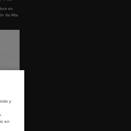
ture en
ón de Alta
nido y
s.
ic en