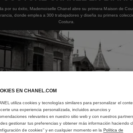
da por su éxito, Mademoiselle Chanel abre su primera Maison de Cou
 Francia, donde emplea a 300 trabajadores y diseña su primera colecci
Costura.
OKIES EN CHANEL.COM
NEL utiliza cookies y tecnologías similares para personalizar el conte
ecerte una experiencia personalizada, incluidos anuncios y
omendaciones relevantes en nuestro sitio web y con nuestros partner
des gestionar tus preferencias y obtener más información haciendo cl
nfiguración de cookies" y en cualquier momento en la
Política de