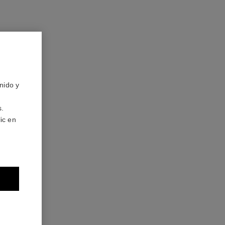
nido y
s.
ic en