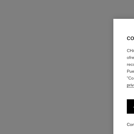
CO
CHA
ofr
rec
Pue
"Co
pri
Con