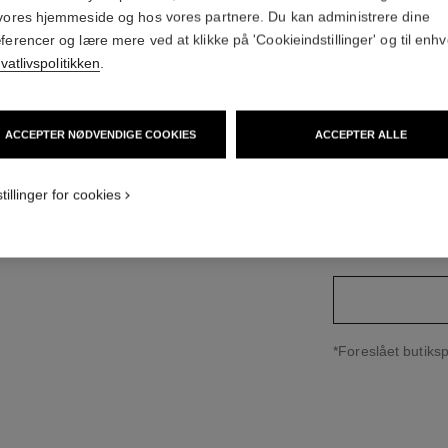
Stål og sort læder,
vores hjemmeside og hos vores partnere. Du kan administrere dine
Flere detaljer
ferencer og lære mere ved at klikke på 'Cookieindstillinger' og til enhv
ivatlivspolitikken
.
Ref. H7022
41 100 DKK
*
ACCEPTER NØDVENDIGE COOKIES
ACCEPTER ALLE
udgave
(2)
tillinger for cookies
størrelsesguide
↩
*Foreslået butiksp