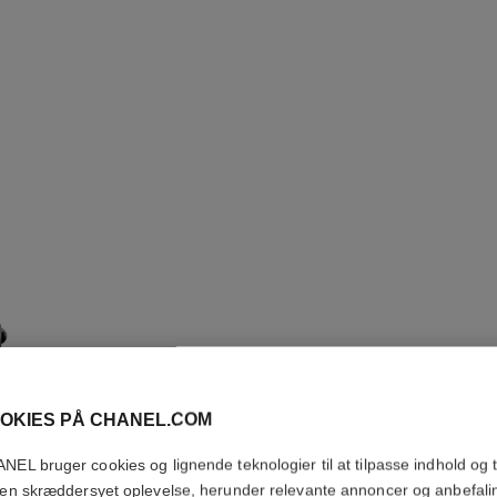
PREMIÈR
OKIES PÅ CHANEL.COM
ARMBÅN
NEL bruger cookies og lignende teknologier til at tilpasse indhold og t
 en skræddersyet oplevelse, herunder relevante annoncer og anbefali