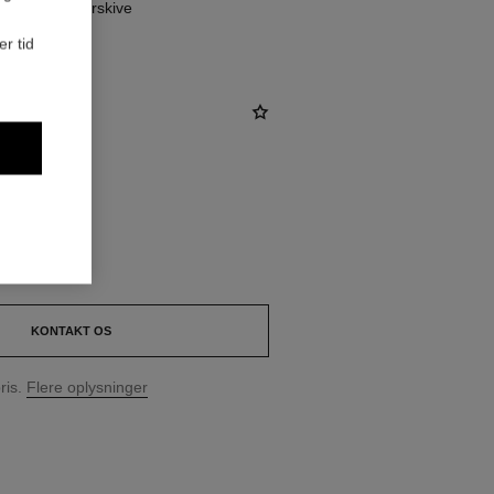
 sortlakeret urskive
er tid
KONTAKT OS
ris.
Flere oplysninger