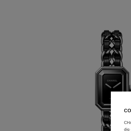
CO
CHA
dig