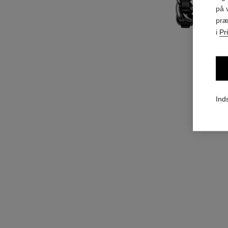
på 
præ
i
Pr
Inds