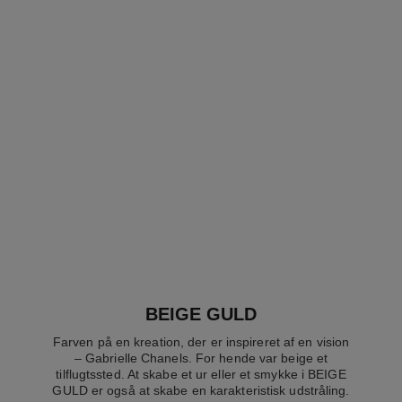
boy·friend skeleton ur
boy·friend skeleton ur
Stor version, BEIGE GOLD
Stor udgave, BEIGE GOLD
og diamanter,
og diamanter, gyldenbrun
Ref. H6595
kalveskindsrem med
Ref. H6949
kalveskindsrem med quiltet
488 700 dkk
*
983 400 dkk
*
alligatormønster
mønster
Se detaljer
Se detaljer
BEIGE GULD
Farven på en kreation, der er inspireret af en vision
– Gabrielle Chanels. For hende var beige et
tilflugtssted. At skabe et ur eller et smykke i BEIGE
GULD er også at skabe en karakteristisk udstråling.