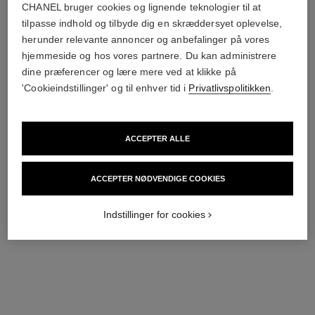
CHANEL bruger cookies og lignende teknologier til at
tilpasse indhold og tilbyde dig en skræddersyet oplevelse,
herunder relevante annoncer og anbefalinger på vores
hjemmeside og hos vores partnere. Du kan administrere
dine præferencer og lære mere ved at klikke på
'Cookieindstillinger' og til enhver tid i
Privatlivspolitikken
.
boy·friend skeleton ur
boy·friend ur
ACCEPTER ALLE
Stor udgave, BEIGE GULD,
Medium version, hvidguld og
kalveskindsrem med
diamanter, kalveskindsrem
Ref. H6594
alligatormønster
Ref. H6674
med alligatormønster
370 800 dkk
*
461 900 dkk
*
ACCEPTER NØDVENDIGE COOKIES
Se detaljer
Se detaljer
Indstillinger for cookies
limited
edition