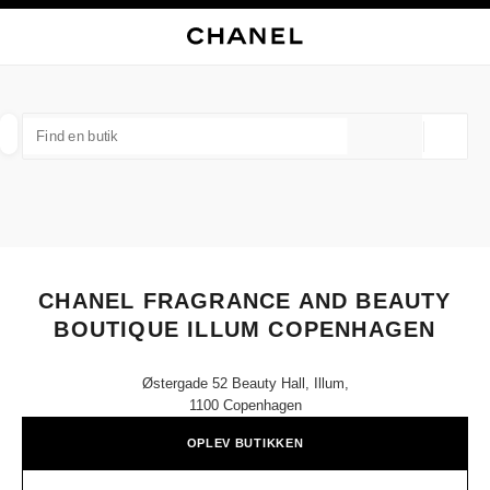
KTIVÉR LYS BAGGRUND
LUK BUTIKSKORTET CHANEL FRAGRANCE AND BEAUTY BOUTIQUE ILL
Hovednavigationslinje
Søg
Min
Ind
Hovednavigationslinje
FIND BUTIK
Geolok
forslagene vises under dette søgefelt
0 Tilgængelige forslag
FASHION
EYEWEAR
WATCHES & FINE JEWELLERY
filtrerer resultatet af:
filtre
CHANEL FRAGRANCE AND BEAUTY
BOUTIQUE ILLUM COPENHAGEN
Østergade 52 Beauty Hall, Illum,
1100 Copenhagen
OPLEV BUTIKKEN