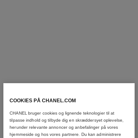
sublimage le soin perfecteur
Ultimativ Primer : Fugter og
Lyser op
Ref. 144270
2 230 dkk
COOKIES PÅ CHANEL.COM
Tilføj til kurv
CHANEL bruger cookies og lignende teknologier til at
tilpasse indhold og tilbyde dig en skræddersyet oplevelse,
herunder relevante annoncer og anbefalinger på vores
hjemmeside og hos vores partnere. Du kan administrere