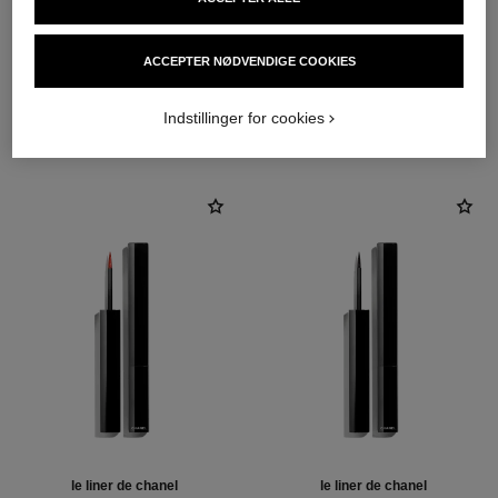
ACCEPTER NØDVENDIGE COOKIES
THE PERFECT MATCH
Indstillinger for cookies
le liner de chanel
le liner de chanel