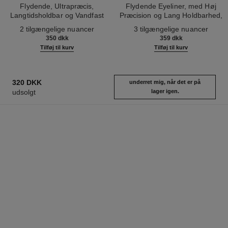
Flydende, Ultrapræcis,
Flydende Eyeliner, med Høj
Langtidsholdbar og Vandfast
Præcision og Lang Holdbarhed,
Ref. 187542
Eyeliner
Ref. 187546
der Ikke Tværer Ud
2 tilgængelige nuancer
3 tilgængelige nuancer
350 dkk
359 dkk
Tilføj til kurv
Tilføj til kurv
320 DKK
underret mig, når det er på
udsolgt
lager igen.