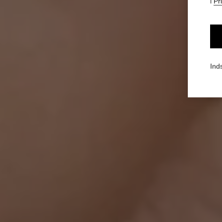
i
Pr
Inds