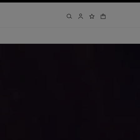
indkøbskurv
søg
min konto
ønskeliste