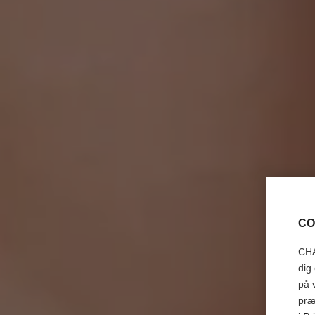
CO
CHA
dig
på 
præ