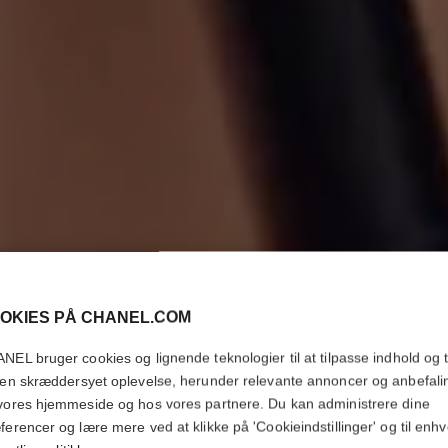
OKIES PÅ CHANEL.COM
NEL bruger cookies og lignende teknologier til at tilpasse indhold og t
 en skræddersyet oplevelse, herunder relevante annoncer og anbefali
vores hjemmeside og hos vores partnere. Du kan administrere dine
ferencer og lære mere ved at klikke på 'Cookieindstillinger' og til enhv