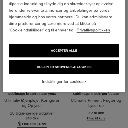
tilpasse indhold og tilbyde dig en skræddersyet oplevelse,
herunder relevante annoncer og anbefalinger på vores
hjemmeside og hos vores partnere. Du kan administrere
dine præferencer og lære mere ved at klikke på
'Cookieindstillinger' og til enhver tid i
Privatlivspolitikken
.
ACCEPTER ALLE
ACCEPTER NØDVENDIGE COOKIES
Indstillinger for cookies
sublimage le correcteur yeux
sublimage le soin perfecteur
Ultimativ Øjenpleje: Korrigerer
Ultimativ Primer : Fugter og
og Oplyser
Lyser op
Ref. 131882
Ref. 144270
10 tilgængelige udgaver
2 230 dkk
840 dkk
Tilføj til kurv
FIND DIN FARVE