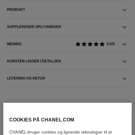
PRODUKT
SUPPLERENDE OPLYSNINGER
MENING
5.0/5
KUNSTEN LIGGER I DETALJEN
LEVERING OG RETUR
COOKIES PÅ CHANEL.COM
CHANEL bruger cookies og lignende teknologier til at
THE PERFECT MATCH