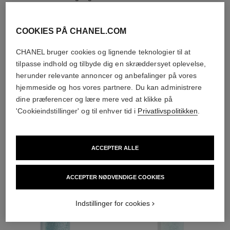
natcremer,
solcremer,
antiforureningsmists
COOKIES PÅ CHANEL.COM
CHANEL bruger cookies og lignende teknologier til at
tilpasse indhold og tilbyde dig en skræddersyet oplevelse,
4
/
4
herunder relevante annoncer og anbefalinger på vores
hjemmeside og hos vores partnere. Du kan administrere
dine præferencer og lære mere ved at klikke på
'Cookieindstillinger' og til enhver tid i
Privatlivspolitikken
.
THE PERFECT MATCH
ACCEPTER ALLE
ACCEPTER NØDVENDIGE COOKIES
Indstillinger for cookies