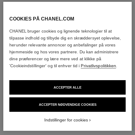
Tilføj til kurv
Tilføj til kurv
eksklusiv
eksklusiv
COOKIES PÅ CHANEL.COM
CHANEL bruger cookies og lignende teknologier til at
tilpasse indhold og tilbyde dig en skræddersyet oplevelse,
herunder relevante annoncer og anbefalinger på vores
hjemmeside og hos vores partnere. Du kan administrere
dine præferencer og lære mere ved at klikke på
'Cookieindstillinger' og til enhver tid i
Privatlivspolitikken
.
l'huile rose
l'huile jasmin
ACCEPTER ALLE
Massageolie til Kroppen
Massageolie til Kroppen
Ref. 102030
Ref. 102020
1 595 dkk
1 595 dkk
ACCEPTER NØDVENDIGE COOKIES
Tilføj til kurv
Tilføj til kurv
Indstillinger for cookies