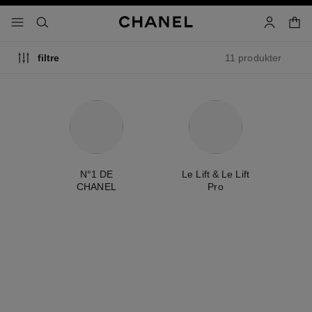
aktivér lys baggrund
indkø
menu - hovednavigation
- hovednavigationslinje
søg
min konto
11 produkter
filtre
e
N°1 DE
Le Lift & Le Lift
La
CHANEL
Pro