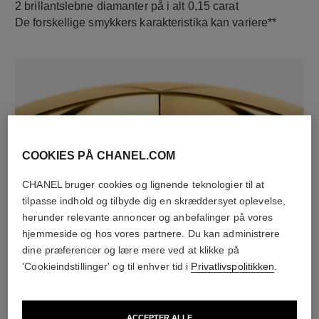
2 brillantslebne diamanter på i alt 0,15 carat
De forskellige smykkers karakteristika kan variere**
COOKIES PÅ CHANEL.COM
CHANEL bruger cookies og lignende teknologier til at
materiale
tilpasse indhold og tilbyde dig en skræddersyet oplevelse,
herunder relevante annoncer og anbefalinger på vores
18 karat gult guld
hjemmeside og hos vores partnere. Du kan administrere
dine præferencer og lære mere ved at klikke på
'Cookieindstillinger' og til enhver tid i
Privatlivspolitikken
.
SE OGSÅ
ACCEPTER ALLE