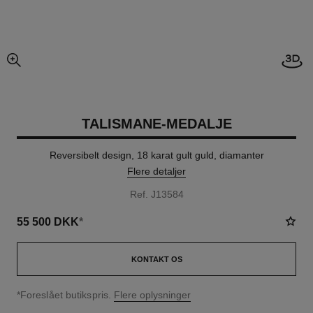
Åben
forstørret billedvisning
TALISMANE-MEDALJE
Reversibelt design, 18 karat gult guld, diamanter
Flere detaljer
Ref. J13584
55 500 DKK
*
KONTAKT OS
↩
*Foreslået butikspris.
Flere oplysninger