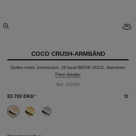
Åben
forstørret billedvisning
COCO CRUSH-ARMBÅND
Quiltet motiv, miniversion, 18 karat BEIGE GULD, diamanter
Flere detaljer
Ref. J12326
83 700 DKK
*
udgave
(3)