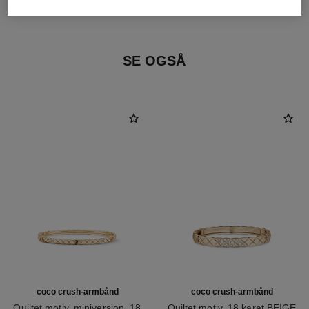
18 karat BEIGE GULD
SE OGSÅ
coco crush-armbånd
coco crush-armbånd
Quiltet motiv, miniversion, 18
Quiltet motiv, 18 karat BEIGE