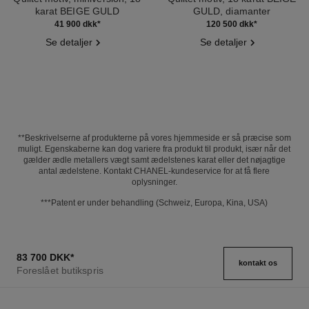
karat BEIGE GULD
GULD, diamanter
Ref. J12324
Ref. J13210
41 900 dkk
*
120 500 dkk
*
Se detaljer
Se detaljer
**Beskrivelserne af produkterne på vores hjemmeside er så præcise som
muligt. Egenskaberne kan dog variere fra produkt til produkt, især når det
gælder ædle metallers vægt samt ædelstenes karat eller det nøjagtige
antal ædelstene. Kontakt CHANEL-kundeservice for at få flere
oplysninger.
***Patent er under behandling (Schweiz, Europa, Kina, USA)
83 700 DKK
*
kontakt os
Foreslået butikspris