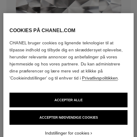
COOKIES PÅ CHANEL.COM
diamanter
CHANEL bruger cookies og lignende teknologier til at
9 brillantslebne diamanter på i alt 0,30 carat
tilpasse indhold og tilbyde dig en skræddersyet oplevelse,
De forskellige smykkers karakteristika kan variere**
herunder relevante annoncer og anbefalinger på vores
hjemmeside og hos vores partnere. Du kan administrere
dine præferencer og lære mere ved at klikke på
'Cookieindstillinger' og til enhver tid i
Privatlivspolitikken
.
ACCEPTER ALLE
ACCEPTER NØDVENDIGE COOKIES
materiale
Indstillinger for cookies