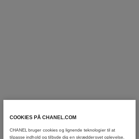
coco crush supple choker
coco crush supple
transformable earrings
Quiltet motiv, 18 karat
hvidguld, diamanter
Quiltet motiv, 18 karat
Ref. J13704
hvidguld, diamanter
492 800 dkk
*
Ref. J13714
266 000 dkk
*
Se detaljer
Se detaljer
COOKIES PÅ CHANEL.COM
CHANEL bruger cookies og lignende teknologier til at
tilpasse indhold og tilbyde dig en skræddersyet oplevelse,