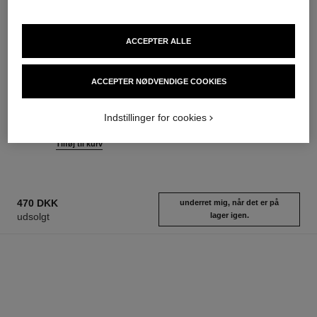
ACCEPTER ALLE
chance eau tendre
hydra beauty crème
ACCEPTER NØDVENDIGE COOKIES
Eau de Parfum Spray
Fugt Beskyttelse Udstråling
Ref. 126260
Ref. 143030
fra
565 dkk
Indstillinger for cookies
Tilføj til kurv
695 dkk
Tilføj til kurv
470 DKK
underret mig, når det er på
udsolgt
lager igen.