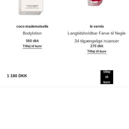
coco mademoiselle
le vernis
Bodylotion
Langtidsholdbar Farve til Negle
Ref. 116945
Ref. 179151
34 tilgængelige nuancer
560 dkk
270 dkk
Tilføj til kurv
Tilføj til kurv
tilføj
1 180 DKK
til
kurv