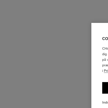
CO
CHA
dig
på 
præ
i
Pr
Inds