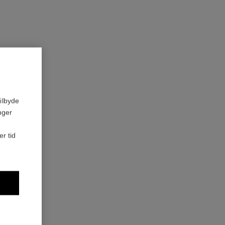
ilbyde
nger
er tid