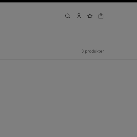
indkøbskurv
søg
min konto
ønskeliste
3 produkter