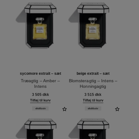
sycomore extrait – sæt
beige extrait – sæt
Træagtig – Amber –
Blomsteragtig – Intens –
Intens
Honningagtig
Ref. 120082
Ref. 120066
3 505 dkk
3 515 dkk
Tilføj til kurv
Tilføj til kurv
eksklusiv
eksklusiv