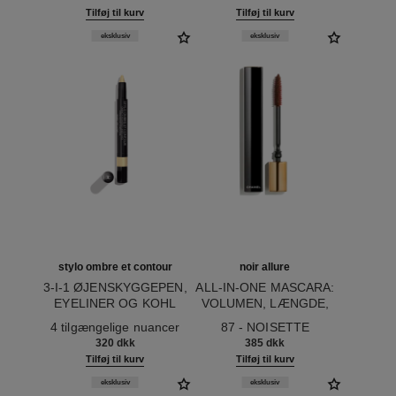
LÆBEPLEJE
Tilføj til kurv
Tilføj til kurv
eksklusiv
eksklusiv
stylo ombre et contour
noir allure
3-I-1 ØJENSKYGGEPEN,
ALL-IN-ONE MASCARA:
EYELINER OG KOHL
VOLUMEN, LÆNGDE,
Ref. 182264
Ref. 190087
BUE OG DEFINITION
4 tilgængelige nuancer
87 - NOISETTE
320 dkk
385 dkk
Tilføj til kurv
Tilføj til kurv
eksklusiv
eksklusiv