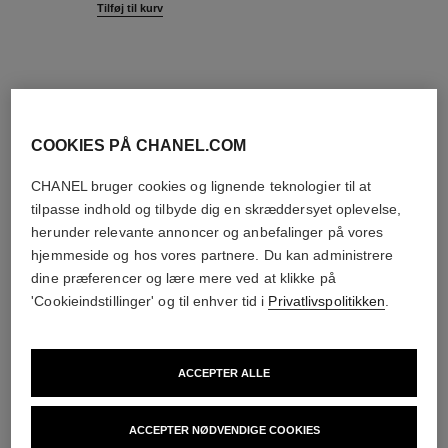
Tilføj til kurv
COOKIES PÅ CHANEL.COM
ny
eksklusiv
CHANEL bruger cookies og lignende teknologier til at
tilpasse indhold og tilbyde dig en skræddersyet oplevelse,
herunder relevante annoncer og anbefalinger på vores
hjemmeside og hos vores partnere. Du kan administrere
dine præferencer og lære mere ved at klikke på
'Cookieindstillinger' og til enhver tid i
Privatlivspolitikken
.
ACCEPTER ALLE
le rouge duo ultra tenue
rouge coco baume – glans
ACCEPTER NØDVENDIGE COOKIES
ULTRAHOLDBAR
FUGTGIVENDE FARVET