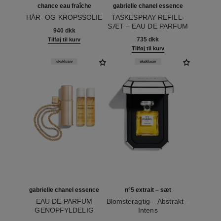
chance eau fraîche
gabrielle chanel essence
HÅR- OG KROPSSOLIE
TASKESPRAY REFILL-
Ref. 136895
SÆT – EAU DE PARFUM
940 dkk
Ref. 120605
735 dkk
Tilføj til kurv
Tilføj til kurv
eksklusiv
eksklusiv
gabrielle chanel essence
n°5 extrait – sæt
EAU DE PARFUM
Blomsteragtig – Abstrakt –
GENOPFYLDELIG
Intens
Ref. 120600
TASKESPRAY
Ref. 120080