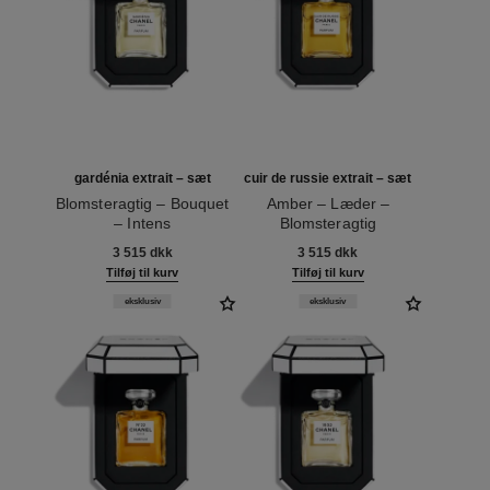
gardénia extrait – sæt
cuir de russie extrait – sæt
Blomsteragtig – Bouquet
Amber – Læder –
– Intens
Blomsteragtig
Ref. 120074
Ref. 120072
3 515 dkk
3 515 dkk
Tilføj til kurv
Tilføj til kurv
eksklusiv
eksklusiv