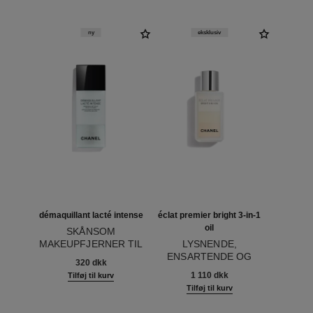
ny
eksklusiv
démaquillant lacté intense
éclat premier bright 3-in-1
oil
SKÅNSOM
MAKEUPFJERNER TIL
LYSNENDE,
Ref. 133270
ØJNE OG LÆBER
ENSARTENDE OG
320 dkk
Ref. 133540
BESKYTTENDE
1 110 dkk
Tilføj til kurv
TREFASEOLIE
Tilføj til kurv