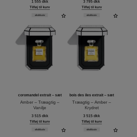
1 555 dkk
3 795 dkk
Tilføj til kurv
Tilføj til kurv
eksklusiv
eksklusiv
coromandel extrait – sæt
bois des iles extrait – sæt
Amber – Træagtig –
Træagtig – Amber –
Vanilje
Krydret
Ref. 120070
Ref. 120068
3 515 dkk
3 515 dkk
Tilføj til kurv
Tilføj til kurv
eksklusiv
eksklusiv