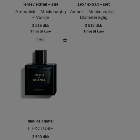
jersey extrait – sæt
1957 extrait – sæt
Aromatisk – Moskusagtig
Amber – Moskusagtig –
– Vanilje
Blomsteragtig
Ref. 120076
Ref. 120064
3 515 dkk
3 515 dkk
Tilføj til kurv
Tilføj til kurv
ny
bleu de chanel
L'EXCLUSIF
Ref. 107230
2 590 dkk