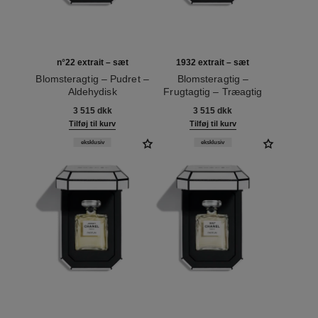
n°22 extrait – sæt
1932 extrait – sæt
Blomsteragtig – Pudret –
Blomsteragtig –
Aldehydisk
Frugtagtig – Træagtig
Ref. 120078
Ref. 120062
3 515 dkk
3 515 dkk
Tilføj til kurv
Tilføj til kurv
eksklusiv
eksklusiv