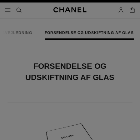
aktivér lys baggrund
indkø
menu - hovednavigation
- hovednavigationslinje
søg
min konto
ESVEJLEDNING
FORSENDELSE OG UDSKIFTNING AF GLAS
FORSENDELSE OG
UDSKIFTNING AF GLAS