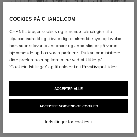
CHANEL-forhandler anerkender kunden, at CHANEL ikke påtager sig
nogen risici og/eller forpligtelser i denne forbindelse.
COOKIES PÅ CHANEL.COM
CHANEL bruger cookies og lignende teknologier til at
tilpasse indhold og tilbyde dig en skræddersyet oplevelse,
herunder relevante annoncer og anbefalinger på vores
hjemmeside og hos vores partnere. Du kan administrere
KØB SOLBRILLER
dine præferencer og lære mere ved at klikke på
'Cookieindstillinger' og til enhver tid i
Privatlivspolitikken
.
KØB BRILLER
ACCEPTER ALLE
ACCEPTER NØDVENDIGE COOKIES
Indstillinger for cookies