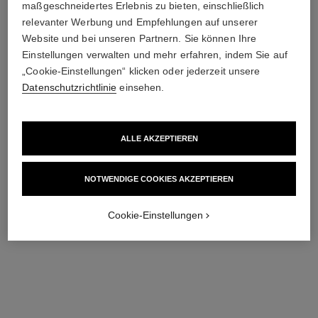
maßgeschneidertes Erlebnis zu bieten, einschließlich
relevanter Werbung und Empfehlungen auf unserer
Website und bei unseren Partnern. Sie können Ihre
Einstellungen verwalten und mehr erfahren, indem Sie auf
„Cookie-Einstellungen“ klicken oder jederzeit unsere
première sautoir-gürteluhr
première chaîne gourmette uhr
Datenschutzrichtlinie
einsehen.
Edelstahl mit Gelbvergoldung
Kleines Modell, Edelstahl,
(0,1 Mikron) und schwarzes
schwarzes Zifferblatt
Ref. H9860
Leder, schwarz lackiertes
Ref. H7019
12 000 €
*
4 700 €
*
Zifferblatt
ALLE AKZEPTIEREN
Details anzeigen
Details anzeigen
NOTWENDIGE COOKIES AKZEPTIEREN​
Cookie-Einstellungen