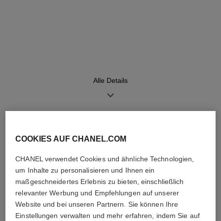
Uhrwerk
Funktionen
Hochpräzisions-Quarzuhrwerk
Stunden, Minuten
Alle Details
Wasserdichtigkeit
30 m
ENTDECKEN SIE AUCH
COOKIES AUF CHANEL.COM
Pflegehinweise
Bedienungsanleitungen
CHANEL verwendet Cookies und ähnliche Technologien,
um Inhalte zu personalisieren und Ihnen ein
maßgeschneidertes Erlebnis zu bieten, einschließlich
relevanter Werbung und Empfehlungen auf unserer
Website und bei unseren Partnern. Sie können Ihre
Einstellungen verwalten und mehr erfahren, indem Sie auf