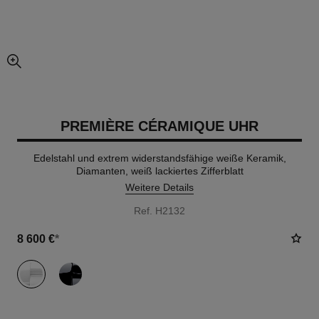
vergrößerter teil des bildes
PREMIÈRE CÉRAMIQUE UHR
Edelstahl und extrem widerstandsfähige weiße Keramik,
Diamanten, weiß lackiertes Zifferblatt
Weitere Details
Ref. H2132
8 600 €
*
variante
(2)