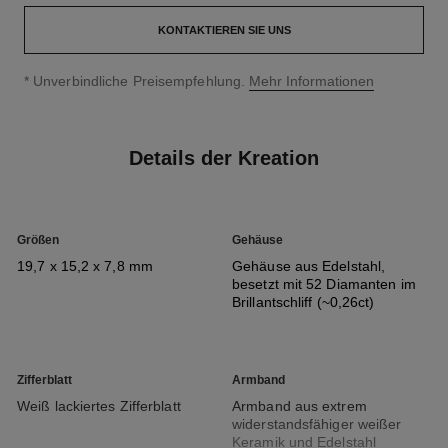
KONTAKTIEREN SIE UNS
↩
* Unverbindliche Preisempfehlung.
Mehr Informationen
Details der Kreation
Größen
Gehäuse
19,7 x 15,2 x 7,8 mm
Gehäuse aus Edelstahl,
besetzt mit 52 Diamanten im
Brillantschliff (~0,26ct)
Zifferblatt
Armband
Weiß lackiertes Zifferblatt
Armband aus extrem
widerstandsfähiger weißer
Keramik und Edelstahl