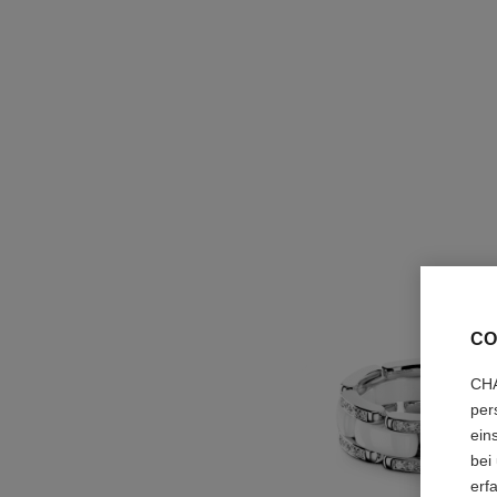
CO
CHA
per
ein
bei
erf