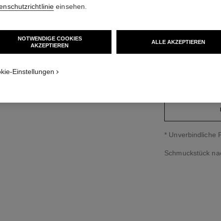
enschutzrichtlinie
einsehen.
5 950 €
*
variante
(2)
NOTWENDIGE COOKIES
ALLE AKZEPTIEREN
AKZEPTIEREN​
kie-Einstellungen
grössenguide
↩
* Unverbindliche 
Schmuckstück na