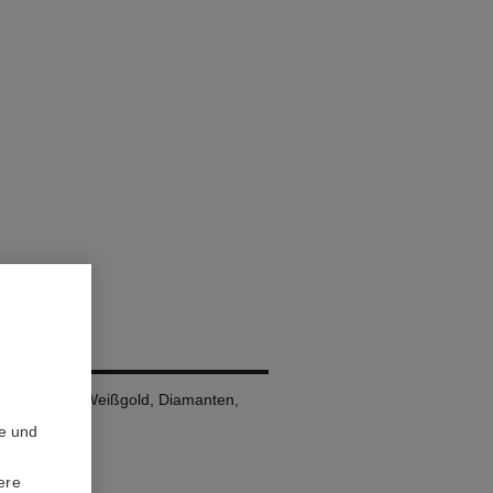
ING
ll, 18 Karat Weißgold, Diamanten,
te und
ere