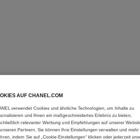
OKIES AUF CHANEL.COM
ULTRA R
NEL verwendet Cookies und ähnliche Technologien, um Inhalte zu
Mittelgroßes Mode
sonalisieren und Ihnen ein maßgeschneidertes Erlebnis zu bieten,
weiße Keramik
schließlich relevanter Werbung und Empfehlungen auf unserer Websi
Weitere Details
 unseren Partnern. Sie können Ihre Einstellungen verwalten und mehr
Ref. J2643
ahren, indem Sie auf „Cookie-Einstellungen“ klicken oder jederzeit uns