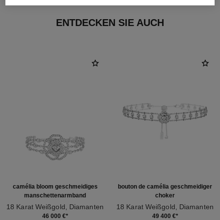
ENTDECKEN SIE AUCH
camélia bloom geschmeidiges
bouton de camélia geschmeidiger
manschettenarmband
choker
18 Karat Weißgold, Diamanten
18 Karat Weißgold, Diamanten
Ref. J13524
Ref. J12063
46 000 €
*
49 400 €
*