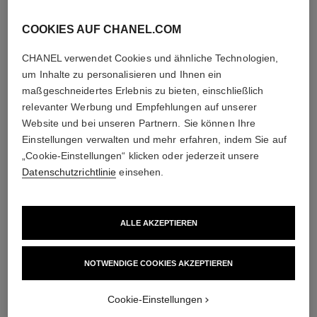
18 Karat Weißgold
COOKIES AUF CHANEL.COM
CHANEL verwendet Cookies und ähnliche Technologien,
um Inhalte zu personalisieren und Ihnen ein
maßgeschneidertes Erlebnis zu bieten, einschließlich
relevanter Werbung und Empfehlungen auf unserer
Website und bei unseren Partnern. Sie können Ihre
Einstellungen verwalten und mehr erfahren, indem Sie auf
„Cookie-Einstellungen“ klicken oder jederzeit unsere
Datenschutzrichtlinie
einsehen.
verschluss
Ohrclips mit abnehmbaren Steckern für Ohren mit oder
ALLE AKZEPTIEREN
ohne Ohrloch
Die abnehmbaren Steckstifte der Ohrringe können Sie in
Ihrer Boutique entfernen und wieder anbringen lassen.
NOTWENDIGE COOKIES AKZEPTIEREN​
Um eine zu starke Beanspruchung zu vermeiden,
diesen Vorgang nicht zu häufig wiederholen.
Cookie-Einstellungen