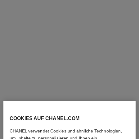
eternal n°5 armband
extrait de n°5 ring
18 Karat BEIGEGOLD,
18 Karat BEIGEGOLD,
Diamanten
Diamanten
Ref. J12812
Ref. J12400
11 500 €
*
4 500 €
*
Details anzeigen
Details anzeigen
COOKIES AUF CHANEL.COM
CHANEL verwendet Cookies und ähnliche Technologien,
um Inhalte zu personalisieren und Ihnen ein