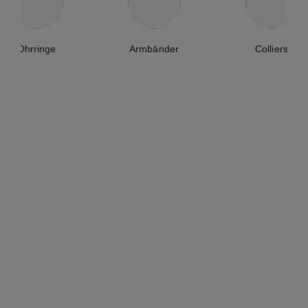
Ohrringe
Armbänder
Colliers
coco crush ring
coco crush ring
Steppmotiv, Mini-Modell, 18
Steppmotiv, kleines Modell,
Karat BEIGEGOLD
18 Karat BEIGEGOLD
Ref. J11785
Ref. J10817
1 730 €
*
3 150 €
*