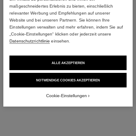
maßgeschneidertes Erlebnis zu bieten, einschließlich
relevanter Werbung und Empfehlungen auf unserer
Website und bei unseren Partnern. Sie können Ihre
Einstellungen verwalten und mehr erfahren, indem Sie auf
„Cookie-Einstellungen“ klicken oder jederzeit unsere
Datenschutzrichtlinie
einsehen.
coco collier
Steppmotiv, 18 Karat
BEIGEGOLD, Rubin
ALLE AKZEPTIEREN
Ref. J13043
7 050 €
*
Details anzeigen
NOTWENDIGE COOKIES AKZEPTIEREN​
Cookie-Einstellungen
BEIGEGOLD
Die Farbe einer Kreation, die von einer Vision
inspiriert ist. Von der Vision Gabrielle Chanels, für
die Beige eine Zuflucht darstellte. Kreiert man eine
Uhr oder ein Schmuckstück in BEIGEGOLD, wird
der Kreation ein unverwechselbarer Glanz zuteil.
Die Signatur von CHANEL Uhren und Schmuck.