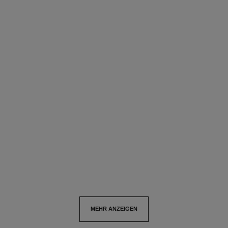
eternal n°5 kreolen
Mittelgroßes Modell, 18 Karat
Weißgold, Diamanten
Ref. J13859
16 000 €
*
Details anzeigen
MEHR ANZEIGEN