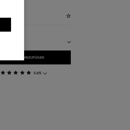
GBAR
 WARENKORB HINZUFÜGEN
5.0/5