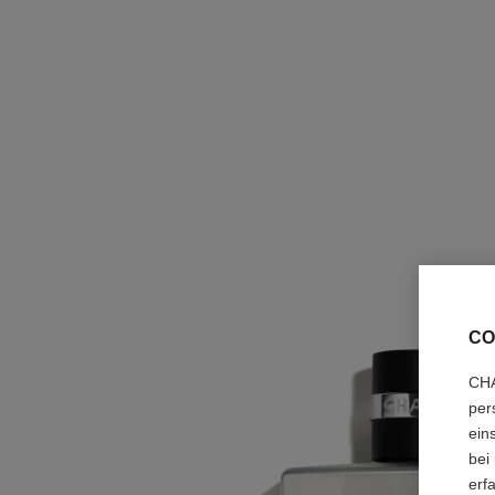
CO
CHA
per
ein
bei
erf