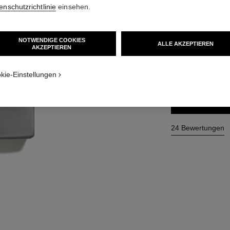
enschutzrichtlinie
einsehen.
Ref. 123630
128 €
(1280€/L)
NOTWENDIGE COOKIES
ALLE AKZEPTIEREN
AKZEPTIEREN​
3 GRÖSSEN VERFÜ
100 ml
kie-Einstellungen
ZUM
24 Bewertungen