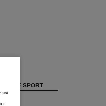
 HOMME SPORT
te und
erstäuber
ere