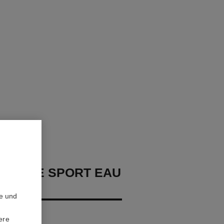
HOMME SPORT EAU
E
te und
rstäuber
ere