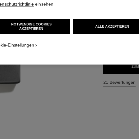
enschutzrichtlinie
einsehen.
Ref. 123560
148 €
(1480€/L)
NOTWENDIGE COOKIES
ht
ALLE AKZEPTIEREN
AKZEPTIEREN​
cht 1
3 GRÖSSEN VERFÜ
kie-Einstellungen
100 ml
ZUM
21 Bewertungen