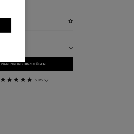
GBAR
 WARENKORB HINZUFÜGEN
5.0/5