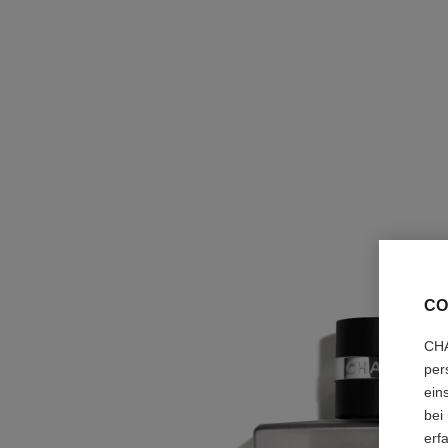
CO
CHA
per
ein
bei
erf