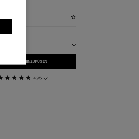
GBAR
 WARENKORB HINZUFÜGEN
4.9/5