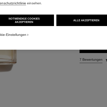
enschutzrichtlinie
einsehen.
Ref. 121460
128 €
(1280€/L)
NOTWENDIGE COOKIES
ALLE AKZEPTIEREN
AKZEPTIEREN​
3 GRÖSSEN VERFÜ
100 ml
kie-Einstellungen
ZUM
7 Bewertungen