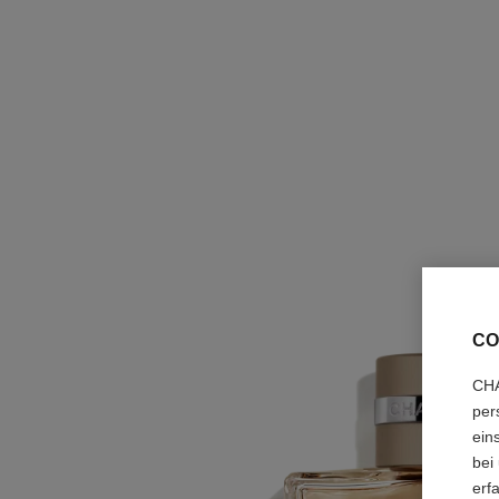
CO
CHA
per
ein
bei
erf