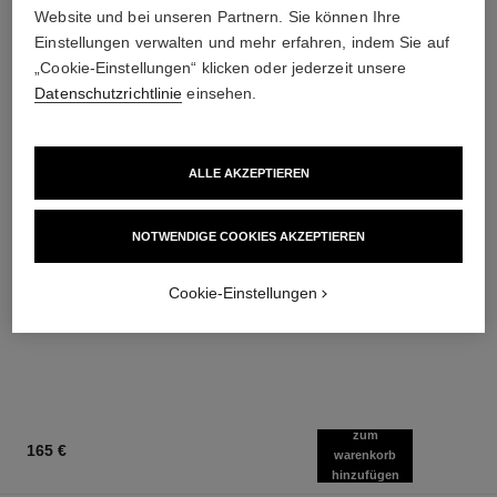
Website und bei unseren Partnern. Sie können Ihre
Einstellungen verwalten und mehr erfahren, indem Sie auf
„Cookie-Einstellungen“ klicken oder jederzeit unsere
Datenschutzrichtlinie
einsehen.
ALLE AKZEPTIEREN
joues contraste
la crème main
NOTWENDIGE COOKIES AKZEPTIEREN​
Puder-rouge
Nährt – Pflegt Geschmeidig –
Ref. 168710
Schenkt Leuchtkraft
14 Nuancen verfügbar
Ref. 133850
55 €
60 €
Cookie-Einstellungen
(15714,29€/Kg)
(1200€/L)
Zum Warenkorb hinzufügen
Zum Warenkorb hinzufügen
zum
165 €
warenkorb
hinzufügen