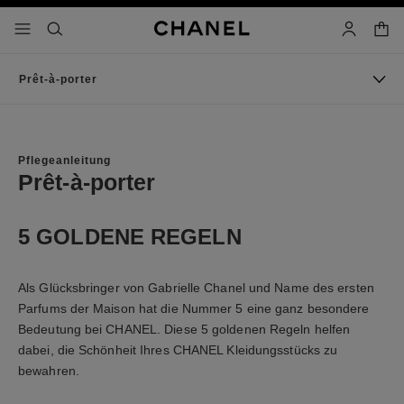
chkontrast aktiviert
waren
menü - hauptnavigation
- hauptnavigation
suchen
konto
Prêt-à-porter
Pflegeanleitung
Prêt-à-porter
5 GOLDENE REGELN
Als Glücksbringer von Gabrielle Chanel und Name des ersten
Parfums der Maison hat die Nummer 5 eine ganz besondere
Bedeutung bei CHANEL. Diese 5 goldenen Regeln helfen
dabei, die Schönheit Ihres CHANEL Kleidungsstücks zu
bewahren.