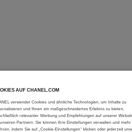
OKIES AUF CHANEL.COM
NEL verwendet Cookies und ähnliche Technologien, um Inhalte zu
sonalisieren und Ihnen ein maßgeschneidertes Erlebnis zu bieten,
pinceau poudre précision n°107
schließlich relevanter Werbung und Empfehlungen auf unserer Websi
Präziser Puder-pinsel
 unseren Partnern. Sie können Ihre Einstellungen verwalten und mehr
Ref. 138848
Ref. 13884
ahren, indem Sie auf „Cookie-Einstellungen“ klicken oder jederzeit uns
51 €