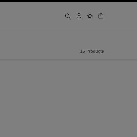
warenkorb
suchen
konto
wunschliste
16 Produkte