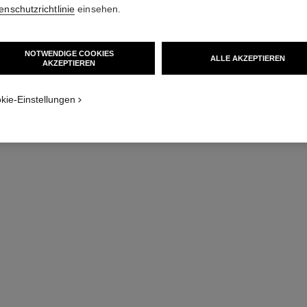
enschutzrichtlinie
einsehen.
Zum Warenkorb hinzufügen
exklusivität
NOTWENDIGE COOKIES
ALLE AKZEPTIEREN
AKZEPTIEREN​
kie-Einstellungen