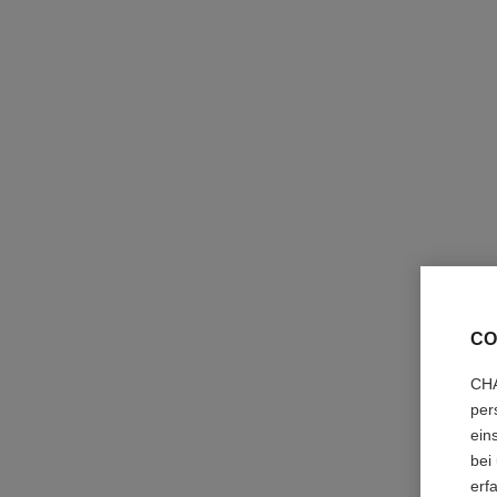
CO
CHA
per
pinceau blush n°110
ein
Rouge-pinsel
bei
Ref. 138850
erf
51 €