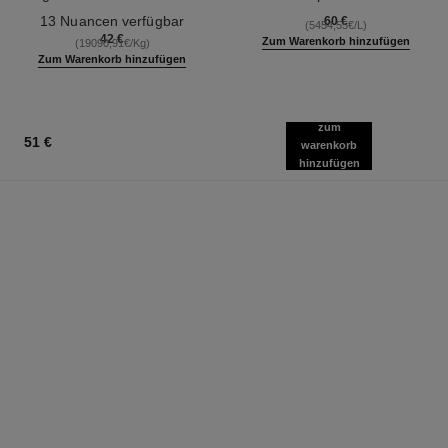
Ref. 181232
Ref. 133330
13 Nuancen verfügbar
60 €
(5454,55€/L)
42 €
Zum Warenkorb hinzufügen
(19090,91€/Kg)
Zum Warenkorb hinzufügen
zum
51 €
warenkorb
hinzufügen